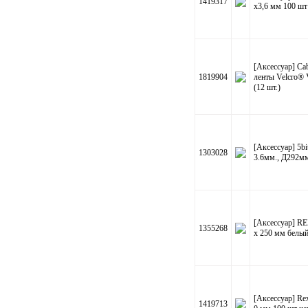
1419317
х3,6 мм 100 шт
[Аксессуар] Ca
1819904
ленты Velcro®
(12 шт.)
[Аксессуар] 5b
1303028
3.6мм., Д292м
[Аксессуар] RE
1355268
х 250 мм белый
[Аксессуар] Rex
1419713