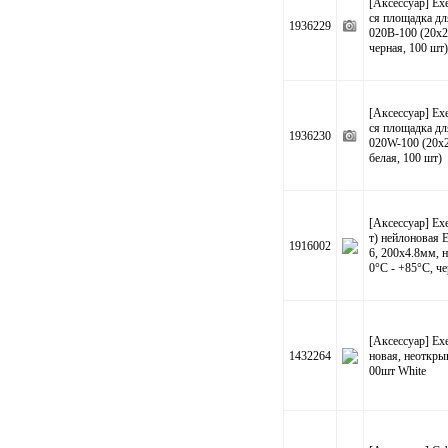
[Аксессуар] E
ся площадка д
1936229
020B-100 (20х20
черная, 100 шт)
[Аксессуар] E
ся площадка д
1936230
020W-100 (20х20
белая, 100 шт)
[Аксессуар] E
т) нейлоновая 
1916002
6, 200x4.8мм, н
0°C - +85°C, че
[Аксессуар] E
1432264
новая, неоткры
00шт White