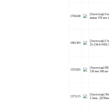
[Аксессуар] Ge
1785438
ковые 150 мм х 
[Аксессуар] С
1961303
25-150-6-WH] 1
[Аксессуар] RE
1355265
150 мм 100 шт
[Аксессуар] 5b
1371115
2.5мм., Д150мм