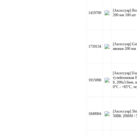
[Аксессуар] Rex
1419709
200 мм 100 шт
[Аксессуар] G
1759134
иковые 200 мм 
[Аксессуар] E
т) нейлоновая 
1915998
6, 200x3.6мм, н
0°C - +85°C, че
[Аксессуар] 5b
1849004
50BK 20ММ /