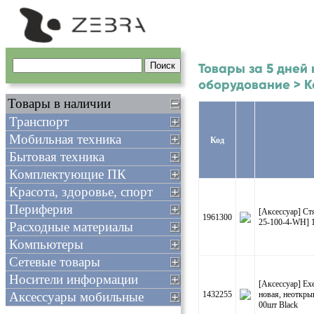
Товары за 5 дней
оборудование > К
Товары в наличии
Транспорт
Мобильная техника
Код
Бытовая техника
Комплектующие ПК
Красота, здоровье, спорт
Периферия
[Аксессуар] С
1961300
25-100-4-WH] 1
Расходные материалы
Компьютеры
Сетевые товары
Носители информации
[Аксессуар] E
Аксессуары мобильные
1432255
новая, неоткры
00шт Black