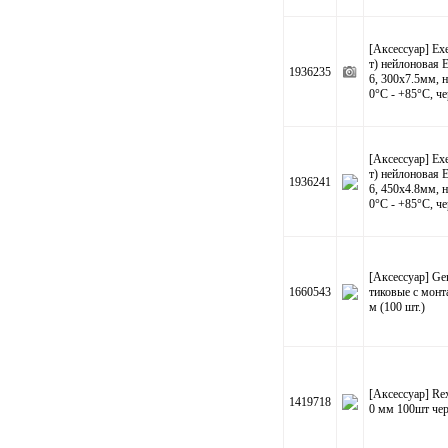
[Аксессуар] E
т) нейлоновая 
1936235
6, 300x7.5мм, н
0°C - +85°C, че
[Аксессуар] E
т) нейлоновая 
1936241
6, 450x4.8мм, н
0°C - +85°C, че
[Аксессуар] G
1660543
тиковые с монт
м (100 шт.)
[Аксессуар] Rex
1419718
0 мм 100шт че