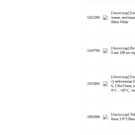
[Аксессуар] E
1432260
новая, неоткры
00шт White
[Аксессуар] Rex
1419706
0 мм 100 шт ч
[Аксессуар] E
т) нейлоновая 
1915995
6, 150x3.6мм, н
0°C - +85°C, че
[Аксессуар] T
1891009
йлон 3.6*150мм