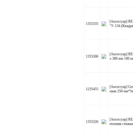
[Аксессуар] R
1355335
"У-134 (Квадра
[Аксессуар] RE
1355306
х 300 мм 100 ш
[Аксессуар] G
1235455
овая 250 мм*5м
[Аксессуар] R
1355326
епления стяжки 