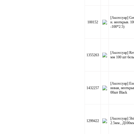
[Аксессуар] Ge
100152
н. неоткрыв. 1
-100*2.5)
[Аксессуар] Re
1355263
мм 100 шт бел
[Аксессуар] E
1432257
новая, неоткры
00шт Black
[Аксессуар] 5b
1299422
2.5мм., Д100мм