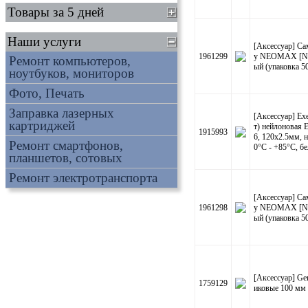
Товары за 5 дней
Наши услуги
[Аксессуар] С
1961299
у NEOMAX [NM
Ремонт компьютеров,
ый (упаковка 5
ноутбуков, мониторов
Фото, Печать
Заправка лазерных
[Аксессуар] E
картриджей
т) нейлоновая 
1915993
6, 120x2.5мм, н
Ремонт смартфонов,
0°C - +85°C, бе
планшетов, сотовых
Ремонт электротранспорта
[Аксессуар] С
1961298
у NEOMAX [NM
ый (упаковка 5
[Аксессуар] G
1759129
иковые 100 мм 