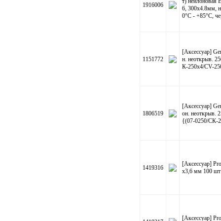
т) нейлоновая 
1916006
6, 300x4.8мм, н
0°C - +85°C, че
[Аксессуар] Ge
1151772
н. неоткрыв. 2
К-250х4/CV-25
[Аксессуар] G
1806519
он. неоткрыв.
{(07-0250/СК-
[Аксессуар] Pr
1419316
х3,6 мм 100 шт
[Аксессуар] Pr