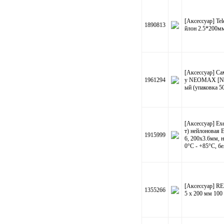
[Аксессуар] T
1890813
йлон 2.5*200мм 
[Аксессуар] С
1961294
у NEOMAX [NM
ый (упаковка 5
[Аксессуар] E
т) нейлоновая 
1915999
6, 200x3.6мм, н
0°C - +85°C, бе
[Аксессуар] RE
1355266
5 х 200 мм 100