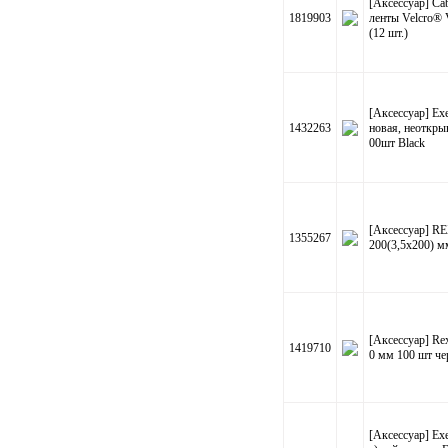
[Аксессуар] Ca
1819903
ленты Velcro®
(12 шт.)
[Аксессуар] E
1432263
новая, неоткры
00шт Black
[Аксессуар] RE
1355267
200(3,5х200) м
[Аксессуар] Rex
1419710
0 мм 100 шт ч
[Аксессуар] E