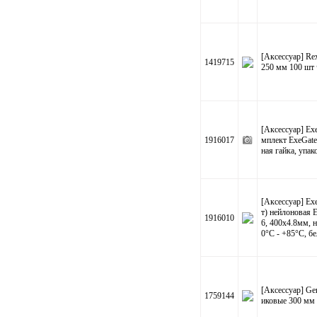
[Аксессуар] Rex
1419715
250 мм 100 шт
[Аксессуар] E
1916017
мплект ExeGate
ная гайка, упак
[Аксессуар] E
т) нейлоновая 
1916010
6, 400x4.8мм, н
0°C - +85°C, бе
[Аксессуар] G
1759144
иковые 300 мм 