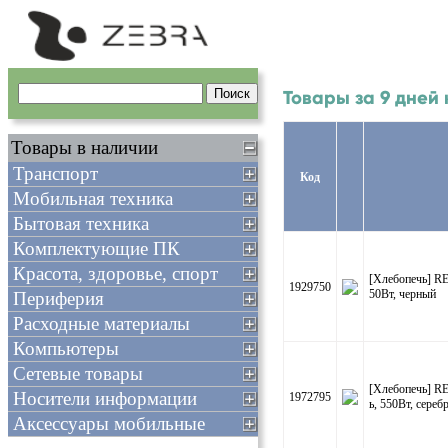
Товары за 9 дней 
Товары в наличии
Транспорт
Код
Мобильная техника
Бытовая техника
Комплектующие ПК
Красота, здоровье, спорт
[Хлебопечь] 
1929750
50Вт, черный
Периферия
Расходные материалы
Компьютеры
Сетевые товары
[Хлебопечь] 
Носители информации
1972795
ь, 550Вт, сереб
Аксессуары мобильные