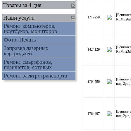
Товары за 4 дня
[Вентилят
Наши услуги
1719259
RPM, 26dB
Ремонт компьютеров,
ноутбуков, мониторов
Фото, Печать
Заправка лазерных
[Вентилят
1424129
RPM, 23dB
картриджей
Ремонт смартфонов,
планшетов, сотовых
Ремонт электротранспорта
[Вентиля
1764496
ния, 2pi
[Вентиля
1764497
ния, 2pi