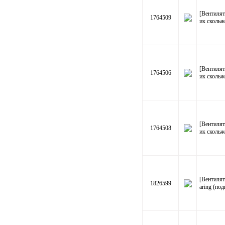
[Вентилят
1764509
ик скольж
[Вентилят
1764506
ик скольж
[Вентилят
1764508
ик скольж
[Вентилят
1826599
aring (по