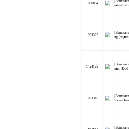
[Вентилят
1966864
ипник ско
[Вентилят
1993322
ng (подши
[Вентиля
1424183
ник, 4500
[Вентилят
1993316
Sleeve be
[Вентиля