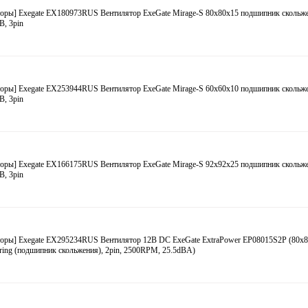
оры] Exegate EX180973RUS Вентилятор ExeGate Mirage-S 80x80x15 подшипник скольже
, 3pin
оры] Exegate EX253944RUS Вентилятор ExeGate Mirage-S 60x60x10 подшипник скольже
, 3pin
оры] Exegate EX166175RUS Вентилятор ExeGate Mirage-S 92x92x25 подшипник скольже
, 3pin
торы] Exegate EX295234RUS Вентилятор 12В DC ExeGate ExtraPower EP08015S2P (80x
aring (подшипник скольжения), 2pin, 2500RPM, 25.5dBA)