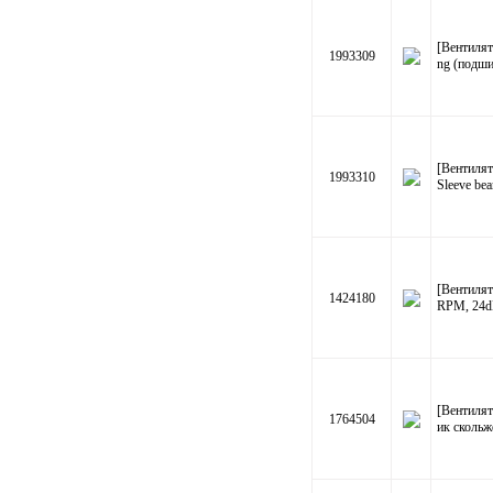
[Вентилят
1993309
ng (подши
[Вентиля
1993310
Sleeve be
[Вентилят
1424180
RPM, 24dB
[Вентилят
1764504
ик скольж