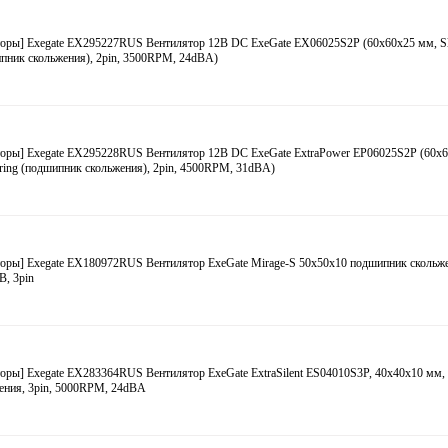
оры] Exegate EX295227RUS Вентилятор 12В DC ExeGate EX06025S2P (60x60x25 мм, Sle
пник скольжения), 2pin, 3500RPM, 24dBA)
торы] Exegate EX295228RUS Вентилятор 12В DC ExeGate ExtraPower EP06025S2P (60x
aring (подшипник скольжения), 2pin, 4500RPM, 31dBA)
оры] Exegate EX180972RUS Вентилятор ExeGate Mirage-S 50x50x10 подшипник скольже
, 3pin
оры] Exegate EX283364RUS Вентилятор ExeGate ExtraSilent ES04010S3P, 40x40x10 мм
ения, 3pin, 5000RPM, 24dBA