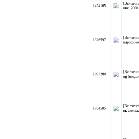
[Вентиля
1424185
ник, 2000
[Вентилят
1826597
идродина
[Вентилят
1993280
ng (подши
[Вентилят
1764505
ик скольж