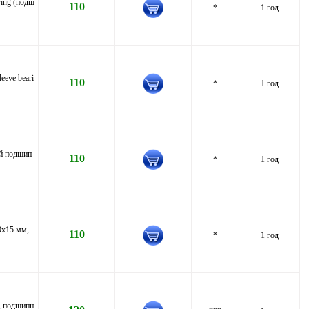
ing (подш
110
*
1 год
eve beari
110
*
1 год
ий подшип
110
*
1 год
0x15 мм,
110
*
1 год
, подшипн