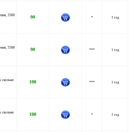
ния, 3500
90
*
1 год
ния, 5500
90
***
1 год
к скольже
100
***
1 год
к скольже
100
*
1 год