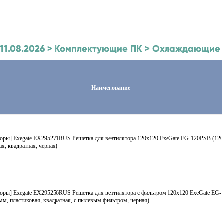
к 11.08.2026 > Комплектующие ПК > Охлаждающие
Наименование
торы] Exegate EX295271RUS Решетка для вентилятора 120x120 ExeGate EG-120PSB (12
ая, квадратная, черная)
торы] Exegate EX295256RUS Решетка для вентилятора с фильтром 120х120 ExeGate EG
мм, пластиковая, квадратная, с пылевым фильтром, черная)