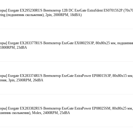
оры] Exegate EX295230RUS Вентилятор 12В DC ExeGate ExtraSilent ES07015S2P (70x7
aring (подшипник скольжения), 2pin, 2000RPM, 18dBA)
торы] Exegate EX283377RUS Вентилятор ExeGate EX08025S3P, 80x80x25 мм, подшипни
n, 1800RPM, 23dBA
торы] Exegate EX283374RUS Вентилятор ExeGate ExtraPower EP08015S3P, 80x80x15 мм
ения, 3pin, 2500RPM, 26dBA
оры] Exegate EX283382RUS Вентилятор ExeGate ExtraPower EP08025SM, 80x80x25 мм, 
дшипник скольжения), Molex, 2400RPM, 25dBA