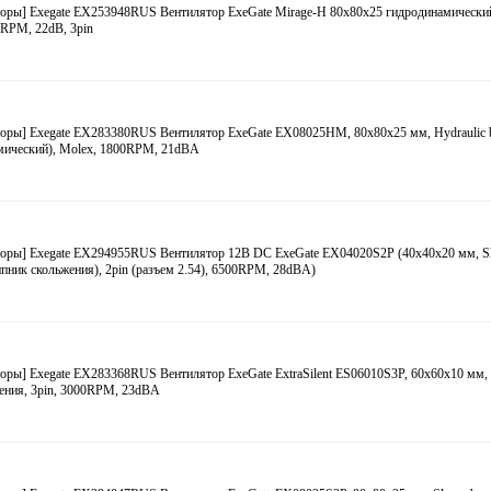
торы] Exegate EX253948RUS Вентилятор ExeGate Mirage-H 80x80x25 гидродинамическ
 RPM, 22dB, 3pin
оры] Exegate EX283380RUS Вентилятор ExeGate EX08025HM, 80x80x25 мм, Hydraulic b
мический), Molex, 1800RPM, 21dBA
оры] Exegate EX294955RUS Вентилятор 12В DC ExeGate EX04020S2P (40x40x20 мм, Sle
пник скольжения), 2pin (разъем 2.54), 6500RPM, 28dBA)
оры] Exegate EX283368RUS Вентилятор ExeGate ExtraSilent ES06010S3P, 60x60x10 мм
ения, 3pin, 3000RPM, 23dBA