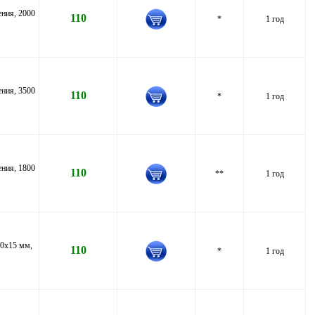
ния, 2000
110
*
1 год
ния, 3500
110
*
1 год
ния, 1800
110
**
1 год
80x15 мм,
110
*
1 год