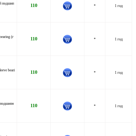
ий подшип
110
*
1 год
earing (г
110
*
1 год
eve beari
110
*
1 год
, подшипн
110
*
1 год