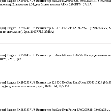
оры] Exegate EX294047RUS Вентилятор ExeGate EX08025S2P, 80x80x25 мм, Sleeve bear
льжения), 2pin (разъем 2.54; для блоков питания ATX), 2200RPM, 27dBA
оры] Exegate EX295240RUS Вентилятор 12В DC ExeGate EX09225S2P (92x92x25 мм, Sle
пник скольжения), 2pin, 2100RPM, 25dBA)
торы] Exegate EX253943RUS Вентилятор ExeGate Mirage-H 50x50x10 гидродинамическ
 RPM, 22dB, 3pin
оры] Exegate EX295233RUS Вентилятор 12В DC ExeGate ExtraSilent ES08015S2P (80x8
aring (подшипник скольжения), 2pin, 1600RPM, 16,5dBA)
торы] Exegate EX283383RUS Вентилятор ExeGate ExtraPower EP09225S3P, 92x92x25 мм