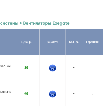
 системы > Вентиляторы Exegate
Цена, р.
Заказать
Кол- во
Гарантия
0x120 мм,
20
*
-
-120PSFB
60
*
-