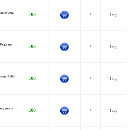
eve beari
100
*
1 год
60x25 мм,
100
*
1 год
ния, 4500
100
*
1 год
, подшипн
100
*
1 год