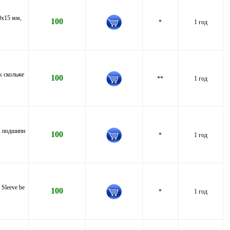
0x15 мм,
100
*
1 год
к скольже
100
**
1 год
, подшипн
100
*
1 год
Sleeve be
100
*
1 год