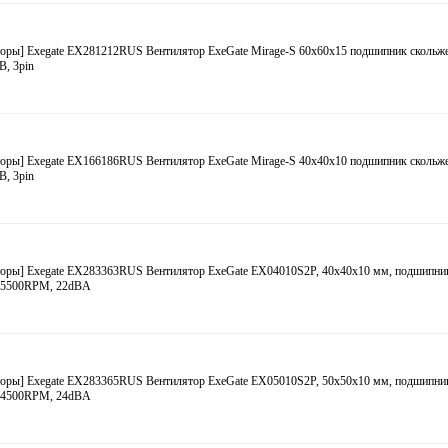
оры] Exegate EX281212RUS Вентилятор ExeGate Mirage-S 60x60x15 подшипник скольже
, 3pin
оры] Exegate EX166186RUS Вентилятор ExeGate Mirage-S 40x40x10 подшипник скольже
, 3pin
торы] Exegate EX283363RUS Вентилятор ExeGate EX04010S2P, 40x40x10 мм, подшипни
n, 5500RPM, 22dBA
торы] Exegate EX283365RUS Вентилятор ExeGate EX05010S2P, 50x50x10 мм, подшипни
n, 4500RPM, 24dBA