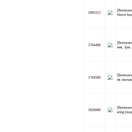
[Вентилят
1993312
Sleeve be
[Вентиля
1764498
ния, 3pi
[Вентиля
1764500
ик скольж
[Вентилят
1826600
aring (по