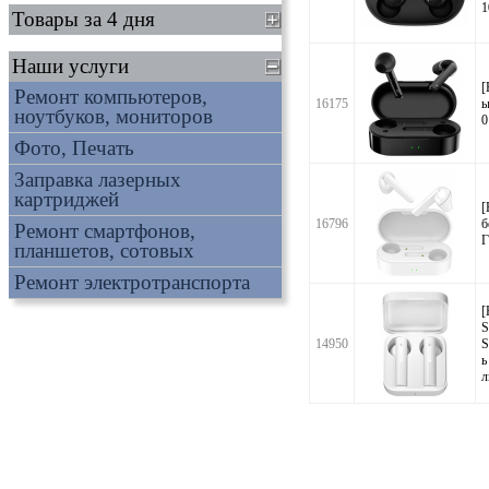
1
Товары за 4 дня
Наши услуги
[
Ремонт компьютеров,
16175
ы
ноутбуков, мониторов
0
Фото, Печать
Заправка лазерных
картриджей
[
16796
б
Ремонт смартфонов,
Г
планшетов, сотовых
Ремонт электротранспорта
[
S
14950
S
ь
л