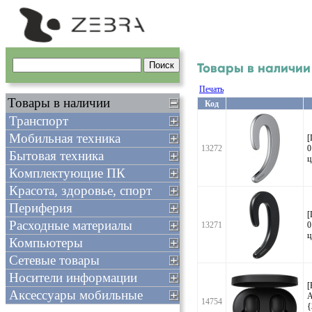
Товары в наличии
Печать
Товары в наличии
Код
Транспорт
Мобильная техника
[
13272
0
Бытовая техника
ц
Комплектующие ПК
Красота, здоровье, спорт
Периферия
[
Расходные материалы
13271
0
ц
Компьютеры
Сетевые товары
Носители информации
[
Аксессуары мобильные
A
14754
{