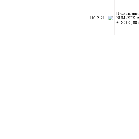
[Блок питани
11012121
NUM / SFX, A
+ DC-DC, 80mm