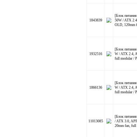
[Блок питани
1843839
50W / ATX 2.
OLD, 120mm f
[Блок питан
1932516
W / ATX 2.4,
full modular /
[Блок питан
1866136
W / ATX 2.4,
full modular /
[Блок питан
11013085
/ ATX 3.0, A
20mm fan, ful