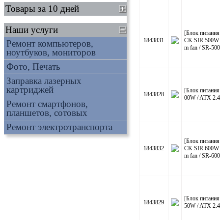
Товары за 10 дней
Наши услуги
[Блок питани
1843831
CK.SIR 500W 
Ремонт компьютеров,
m fan / SR-50
ноутбуков, мониторов
Фото, Печать
Заправка лазерных
картриджей
[Блок питани
1843828
00W / ATX 2.4
Ремонт смартфонов,
планшетов, сотовых
Ремонт электротранспорта
[Блок питани
1843832
CK.SIR 600W 
m fan / SR-60
[Блок питани
1843829
50W / ATX 2.4