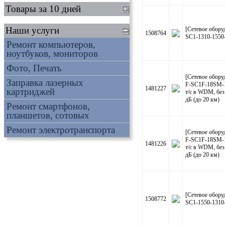
Товары за 10 дней
Наши услуги
[Сетевое обор
1508764
SC1-1310-1550
Ремонт компьютеров,
ноутбуков, мониторов
Фото, Печать
[Сетевое обо
Заправка лазерных
F-SC1F-18SM-1
1481227
картриджей
т/c в WDM, без
дБ (до 20 км)
Ремонт смартфонов,
планшетов, сотовых
Ремонт электротранспорта
[Сетевое обо
F-SC1F-18SM-1
1481226
т/c в WDM, без
дБ (до 20 км)
[Сетевое обор
1508772
SC1-1550-1310