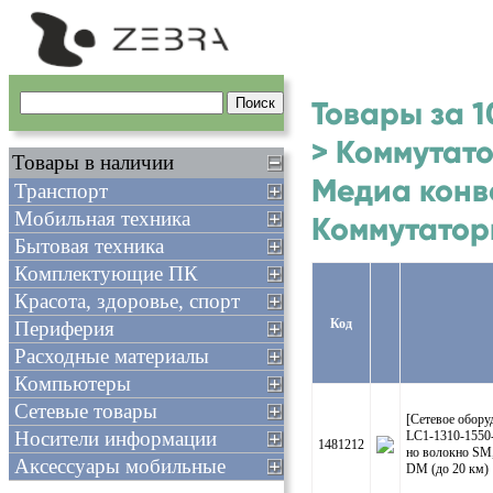
Товары за 1
> Коммутат
Товары в наличии
Медиа конв
Транспорт
Мобильная техника
Коммутатор
Бытовая техника
Комплектующие ПК
Красота, здоровье, спорт
Код
Периферия
Расходные материалы
Компьютеры
Сетевые товары
[Сетевое обор
Носители информации
LC1-1310-1550
1481212
но волокно SM,
Аксессуары мобильные
DM (до 20 км)