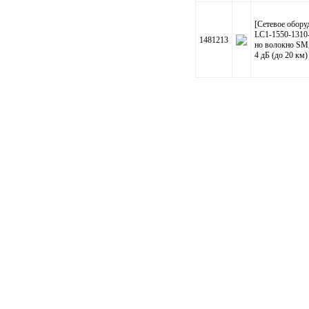
[Сетевое обор
LC1-1550-1310
1481213
но волокно SM,
4 дБ (до 20 км)