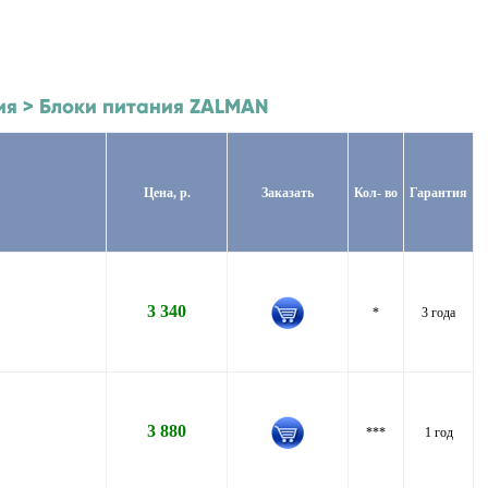
ния > Блоки питания ZALMAN
Цена, р.
Заказать
Кол- во
Гарантия
3 340
*
3 года
3 880
***
1 год