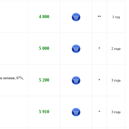
4 800
**
1 год
5 000
*
2 года
ль питания, 87%,
5 200
*
3 года
5 910
*
3 года