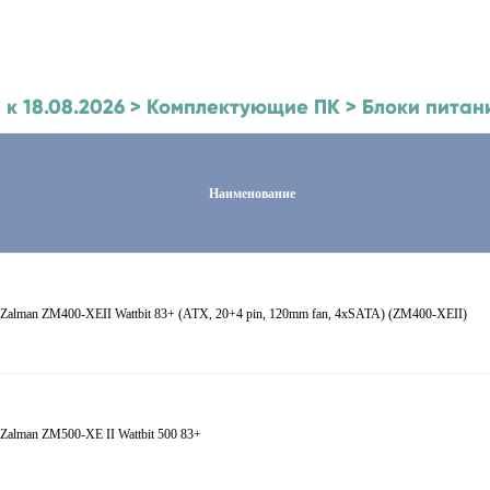
й к 18.08.2026 > Комплектующие ПК > Блоки пита
Наименование
 Zalman
ZM400-XEII Wattbit 83+ (ATX, 20+4 pin, 120mm fan, 4xSATA) (ZM400-XEII)
 Zalman
ZM500-XE II Wattbit 500 83+