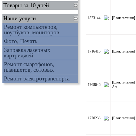
Товары за 10 дней
Наши услуги
1823144
[Блок питания]
Ремонт компьютеров,
ноутбуков, мониторов
Фото, Печать
Заправка лазерных
1716415
[Блок питания]
картриджей
Ремонт смартфонов,
планшетов, сотовых
Ремонт электротранспорта
[Блок питания]
1768046
Act
1776233
[Блок питания]