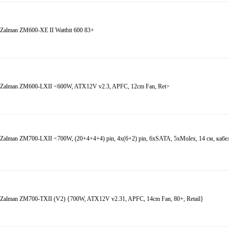
 Zalman
ZM600-XE II Wattbit 600 83+
 Zalman
ZM600-LXII <600W, ATX12V v2.3, APFC, 12cm Fan, Ret>
 Zalman
ZM700-LXII <700W, (20+4+4+4) pin, 4x(6+2) pin, 6xSATA, 5xMolex, 14 см, кабе
 Zalman
ZM700-TXII (V2) {700W, ATX12V v2.31, APFC, 14cm Fan, 80+, Retail}