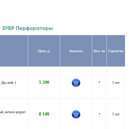
 > ЗУБР Перфораторы
Цена, р.
Заказать
Кол- во
Гарантия
5 290
 Дж, кейс }
*
5 лет
й, металл редукт
8 140
*
5 лет