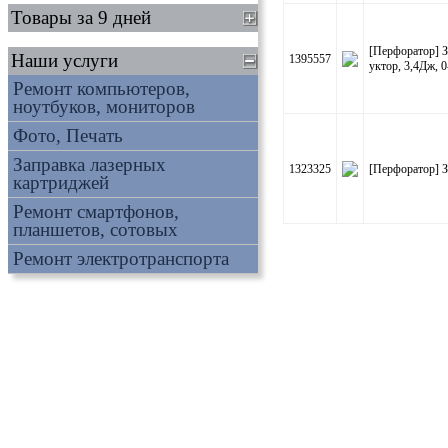
Товары за 9 дней
[Перфоратор] 
Наши услуги
1395557
уктор, 3,4Дж, 0
Ремонт компьютеров,
ноутбуков, мониторов
Фото, Печать
Заправка лазерных
1323325
[Перфоратор] 
картриджей
Ремонт смартфонов,
планшетов, сотовых
Ремонт электротранспорта