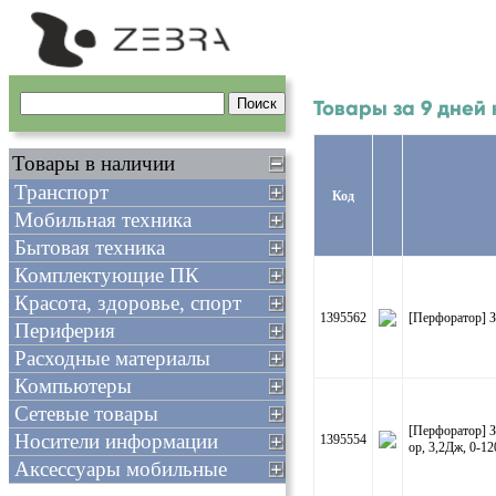
Товары за 9 дней
Товары в наличии
Транспорт
Код
Мобильная техника
Бытовая техника
Комплектующие ПК
Красота, здоровье, спорт
1395562
[Перфоратор] З
Периферия
Расходные материалы
Компьютеры
Сетевые товары
[Перфоратор] 
Носители информации
1395554
ор, 3,2Дж, 0-12
Аксессуары мобильные