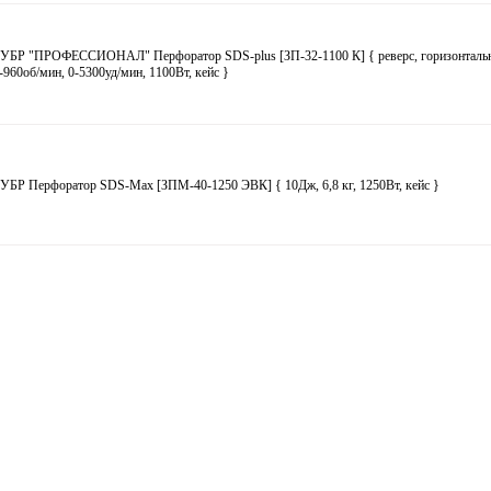
ЗУБР "ПРОФЕССИОНАЛ" Перфоратор SDS-plus [ЗП-32-1100 К] { реверс, горизонтальн
-960об/мин, 0-5300уд/мин, 1100Вт, кейс }
ЗУБР Перфоратор SDS-Max [ЗПМ-40-1250 ЭВК] { 10Дж, 6,8 кг, 1250Вт, кейс }