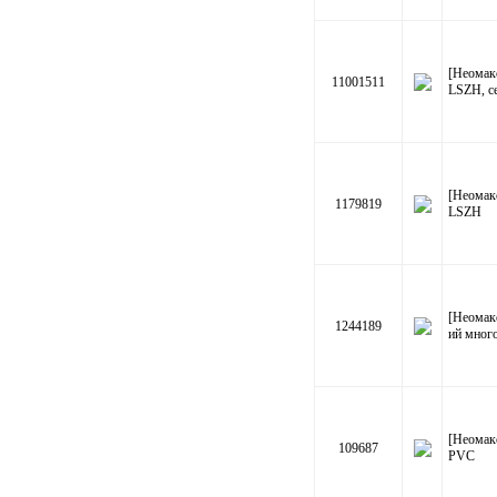
[Неомак
11001511
LSZH, с
[Неомак
1179819
LSZH
[Неомак
1244189
ий мног
[Неомак
109687
PVC