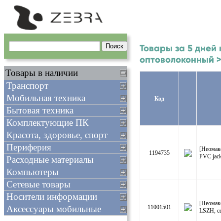
Товары за 5 дней 
оптоволоконный 
Товары в наличии
Транспорт
Мобильная техника
Код
Бытовая техника
Комплектующие ПК
Красота, здоровье, спорт
Периферия
[Неомак
1194735
PVC jack
Расходные материалы
Компьютеры
Сетевые товары
Носители информации
[Неомак
Аксессуары мобильные
11001501
LSZH, с