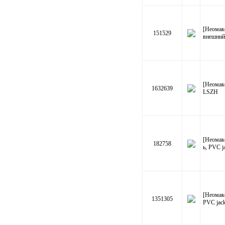
[Неомак
151529
внешний
[Неомак
1632639
LSZH
[Неомак
182758
ь, PVC j
[Неомак
1351305
PVC jack