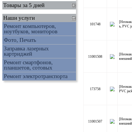
Товары за 5 дней
Наши услуги
[Неомак
101748
Ремонт компьютеров,
ь, PVC j
ноутбуков, мониторов
Фото, Печать
Заправка лазерных
картриджей
[Неомак
11001508
внешний
Ремонт смартфонов,
планшетов, сотовых
Ремонт электротранспорта
[Неомак
173758
PVC jack
[Неомак
11001507
внешний