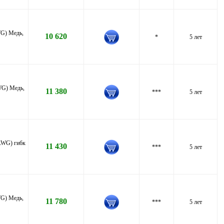
WG) Медь,
10 620
*
5 лет
WG) Медь,
11 380
***
5 лет
 AWG) гибк
11 430
***
5 лет
WG) Медь,
11 780
***
5 лет