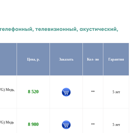
, телефонный, телевизионный, акустический,
Цена, р.
Заказать
Кол- во
Гарантия
WG) Медь,
8 520
**
5 лет
AWG) Медь
8 980
**
5 лет