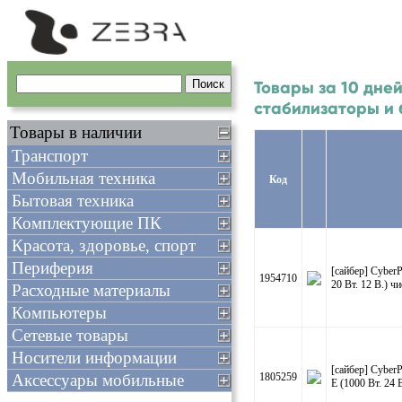
Товары за 10 дней
стабилизаторы и 
Товары в наличии
Транспорт
Мобильная техника
Код
Бытовая техника
Комплектующие ПК
Красота, здоровье, спорт
Периферия
[сайбер] Cyber
1954710
20 Вт. 12 В.) ч
Расходные материалы
Компьютеры
Сетевые товары
Носители информации
[сайбер] Cyber
Аксессуары мобильные
1805259
E (1000 Вт. 24 