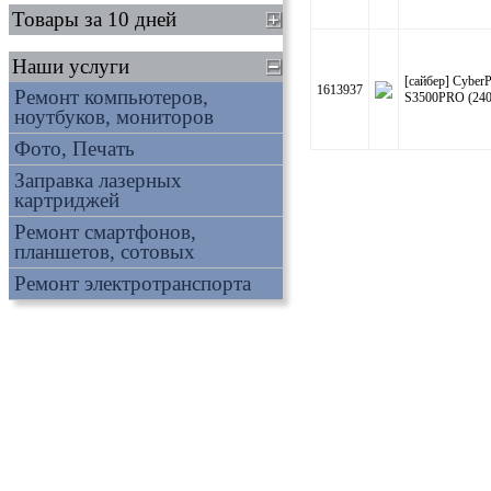
Товары за 10 дней
Наши услуги
[сайбер] Cybe
1613937
Ремонт компьютеров,
S3500PRO (240
ноутбуков, мониторов
Фото, Печать
Заправка лазерных
картриджей
Ремонт смартфонов,
планшетов, сотовых
Ремонт электротранспорта