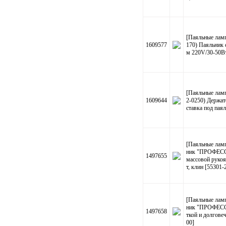
[Паяльные ламп
1609577
170) Паяльник 
м 220V/30-50В
[Паяльные лам
1609644
2-0250) Держате
ставка под пая
[Паяльные лам
ник "ПРОФЕСС
1497655
массовой руко
т, клин [55301-
[Паяльные лам
ник "ПРОФЕСС
1497658
ткой и долгове
00]