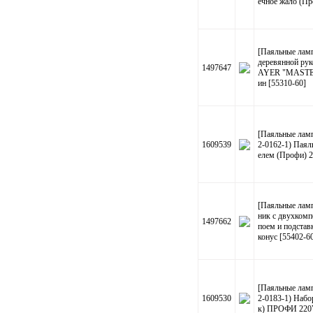
ечное жало (Пр
[Паяльные лам
деревянной рук
1497647
AYER "MASTER"
ин [55310-60]
[Паяльные лам
1609539
2-0162-1) Паял
елем (Профи) 
[Паяльные лам
ник c двухкомп
1497662
поем и подстав
конус [55402-6
[Паяльные лам
1609530
2-0183-1) Набо
к) ПРОФИ 220