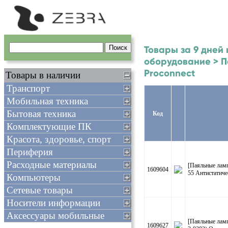
Товары за 9 дней 
оборудование > П
Proconnect
Товары в наличии
Транспорт
Мобильная техника
Бытовая техника
Код
Комплектующие ПК
Красота, здоровье, спорт
Периферия
Расходные материалы
[Паяльные лам
1609604
55 Антистатиче
Компьютеры
Сетевые товары
Носители информации
Аксессуары мобильные
[Паяльные лам
1609627