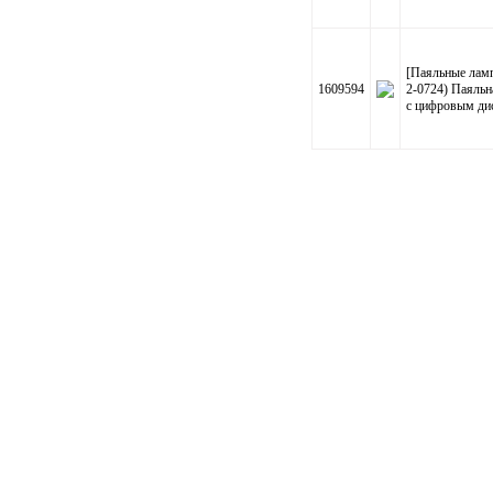
[Паяльные лам
1609594
2-0724) Паяльн
с цифровым ди