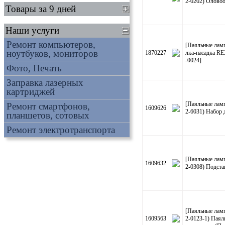
2-0202) Оловоо
Товары за 9 дней
Наши услуги
Ремонт компьютеров,
[Паяльные лам
ноутбуков, мониторов
1870227
лка-насадка R
-0024]
Фото, Печать
Заправка лазерных
картриджей
[Паяльные лам
Ремонт смартфонов,
1609626
2-6031) Набор 
планшетов, сотовых
Ремонт электротранспорта
[Паяльные лам
1609632
2-0308) Подста
[Паяльные лам
1609563
2-0123-1) Паял