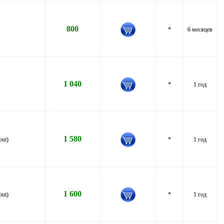
800
*
6 месяцев
1 040
*
1 год
1 580
put)
*
1 год
1 600
put)
*
1 год