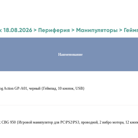
 к 18.08.2026 > Периферия > Манипуляторы > Гей
Наименование
log Action GP-A01, черный {Геймпад, 10 кнопок, USB}
 CBG 950 {Игровой манипулятор для PC\PS2\PS3, проводной, 2 вибро мотора, 12 кно