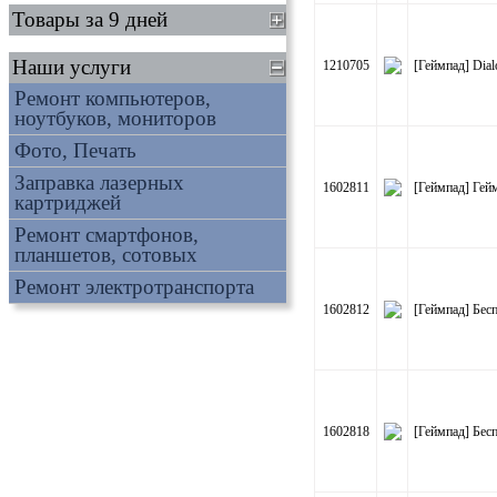
Товары за 9 дней
Наши услуги
1210705
[Геймпад] Dia
Ремонт компьютеров,
ноутбуков, мониторов
Фото, Печать
Заправка лазерных
1602811
[Геймпад] Гейм
картриджей
Ремонт смартфонов,
планшетов, сотовых
Ремонт электротранспорта
1602812
[Геймпад] Бесп
1602818
[Геймпад] Бесп