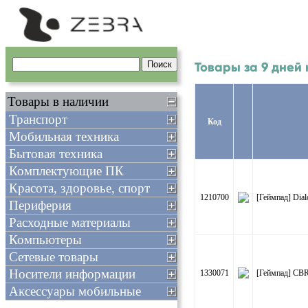
Товары за 9 дней
Товары в наличии
Транспорт
Код
Мобильная техника
Бытовая техника
Комплектующие ПК
Красота, здоровье, спорт
1210700
[Геймпад] Dia
Периферия
Расходные материалы
Компьютеры
Сетевые товары
Носители информации
1330071
[Геймпад] CBR
Аксессуары мобильные