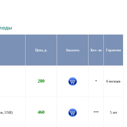
мпады
Цена, р.
Заказать
Кол- во
Гарантия
280
*
6 месяцев
460
пок, USB}
***
5 лет