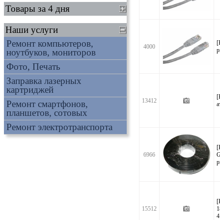
Товары за 4 дня
Наши услуги
Ремонт компьютеров,
[
4000
р
ноутбуков, мониторов
Фото, Печать
Заправка лазерных
картриджей
[
13412
Ремонт смартфонов,
а
планшетов, сотовых
Ремонт электротранспорта
[
6966
G
р
[
15512
1
4