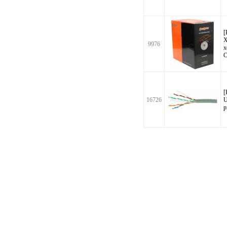
[
X
9976
x
C
[
16726
U
р