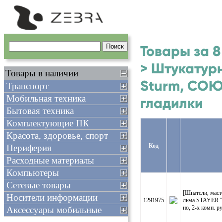
Товары за 8
> Штукатурн
Товары в наличии
Sturm, СОЮЗ
Транспорт
Мобильная техника
гладилки
Бытовая техника
Комплектующие ПК
Красота, здоровье, спорт
Код
Периферия
Расходные материалы
Компьютеры
Сетевые товары
[Шпатели, маст
Носители информации
1291975
льма STAYER "
но, 2-х комп. 
Аксессуары мобильные