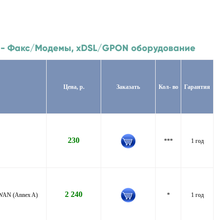
ink - Факс/Модемы, xDSL/GPON оборудование
Цена, р.
Заказать
Кол- во
Гарантия
230
***
1 год
2 240
 WAN (Annex A)
*
1 год