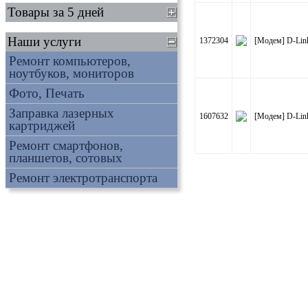
Товары за 5 дней
Наши услуги
1372304
[Модем] D-Lin
Ремонт компьютеров,
ноутбуков, мониторов
Фото, Печать
Заправка лазерных
1607632
[Модем] D-Lin
картриджей
Ремонт смартфонов,
планшетов, сотовых
Ремонт электротранспорта