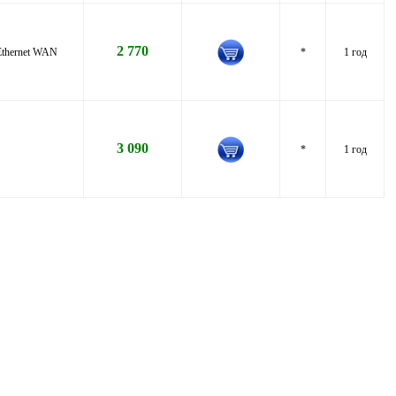
2 770
Ethernet WAN
*
1 год
3 090
*
1 год