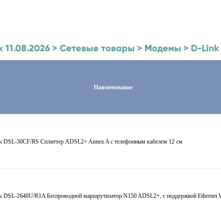
 к 11.08.2026 > Сетевые товары > Модемы > D-L
Наименование
k DSL-30CF/RS Сплиттер ADSL2+ Annex A c телефонным кабелем 12 см
k DSL-2640U/R1A Беспроводной маршрутизатор N150 ADSL2+, с поддержкой Ethernet