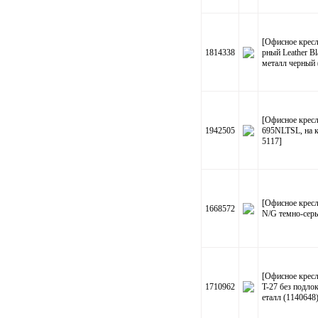
[Офисное крес
1814338
рный Leather B
металл черный 
[Офисное кресл
1942505
695NLTSL, на к
5117]
[Офисное крес
1668572
N/G темно-сер
[Офисное крес
1710962
T-27 без подло
еталл (1140648