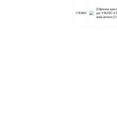
[Офисное кресл
1783683
рат VIKING 6 
вина металл [1