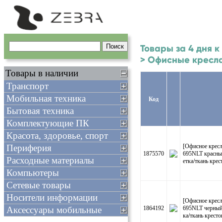
Товары за 4 дня к
> Офисные кресла
Товары в наличии
Транспорт
Мобильная техника
Код
Бытовая техника
Комплектующие ПК
Красота, здоровье, спорт
Периферия
[Офисное кресл
1875570
695NLT красны
Расходные материалы
етка/ткань крес
Компьютеры
Сетевые товары
Носители информации
[Офисное кресл
Аксессуары мобильные
1864192
695NLT черный
ка/ткань крест