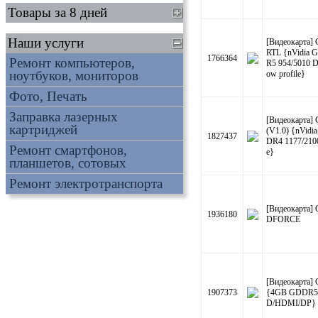
Товары за 8 дней
Наши услуги
[Видеокарта]
RTL {nVidia 
1766364
Ремонт компьютеров,
R5 954/5010 
ноутбуков, мониторов
ow profile}
Фото, Печать
Заправка лазерных
[Видеокарта]
картриджей
(V1.0) {nVidi
1827437
DR4 1177/210
Ремонт смартфонов,
e}
планшетов, сотовых
Ремонт электротранспорта
[Видеокарта]
1936180
DFORCE
[Видеокарта]
1907373
{4GB GDDR5 
D/HDMI/DP}