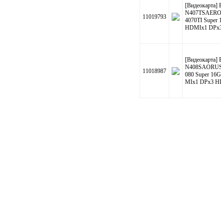
[Видеокарта] 
N407TSAERO 
11019793
4070TI Super
HDMIx1 DPx3
[Видеокарта] 
N408SAORUS 
11018987
080 Super 16
MIx1 DPx3 H