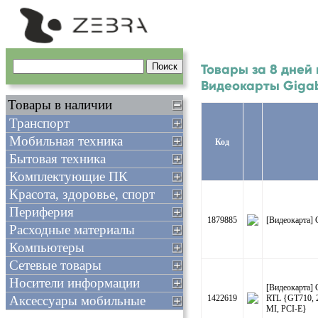
Товары за 8 дней
Видеокарты Giga
Товары в наличии
Транспорт
Мобильная техника
Код
Бытовая техника
Комплектующие ПК
Красота, здоровье, спорт
Периферия
1879885
[Видеокарта] 
Расходные материалы
Компьютеры
Сетевые товары
Носители информации
[Видеокарта]
Аксессуары мобильные
1422619
RTL {GT710, 
MI, PCI-E}