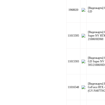
[Видеокарта]
1968020
GD
[Видеокарта
11015595
Super NV RTX
21000/HDMI
[Видеокарта]
11015593
GD Super NV
595/21000/HD
[Видеокарта] 
11016548
GeForce RTX
(GV-N407TS