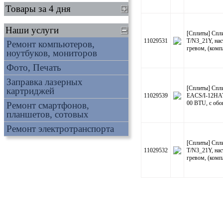
Товары за 4 дня
Наши услуги
[Сплиты] Спл
11029531
T/N3_21Y, нас
Ремонт компьютеров,
гревом, (комп
ноутбуков, мониторов
Фото, Печать
Заправка лазерных
[Сплиты] Спли
картриджей
11029539
EACS/I-12HAT/
00 BTU, с обо
Ремонт смартфонов,
планшетов, сотовых
Ремонт электротранспорта
[Сплиты] Спл
11029532
T/N3_21Y, нас
гревом, (комп