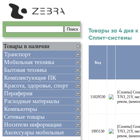
Товары за 4 дня к
Сплит-системы
Товары в наличии
Транспорт
Мобильная техника
Код
Бытовая техника
Комплектующие ПК
Красота, здоровье, спорт
Периферия
[Сплиты] Спл
11029530
T/N3_21Y, нас
Расходные материалы
ревом, (компл
Компьютеры
Сетевые товары
Носители информации
[Сплиты] Спл
Аксессуары мобильные
1995130
T/N3_21Y, нас
ревом, (компл