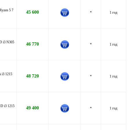
yzen 5 7
45 600
*
1 год
D i3 N305
46 770
*
1 год
i3 1215
48 720
*
1 год
D i3 1215
49 400
*
1 год