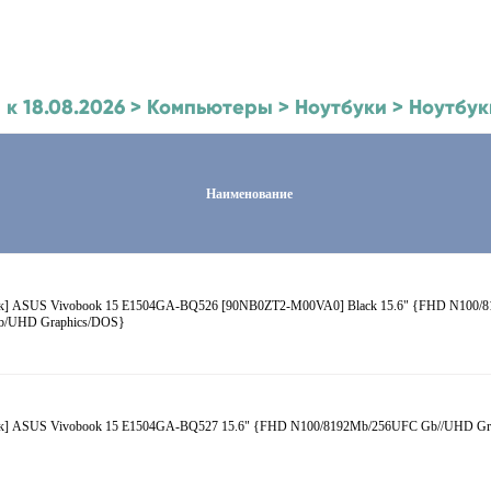
 к 18.08.2026 > Компьютеры > Ноутбуки > Ноутбу
Наименование
к] ASUS Vivobook 15 E1504GA-BQ526 [90NB0ZT2-M00VA0] Black 15.6" {FHD N100/8
b/UHD Graphics/DOS}
к] ASUS Vivobook 15 E1504GA-BQ527 15.6" {FHD N100/8192Mb/256UFC Gb//UHD Gr