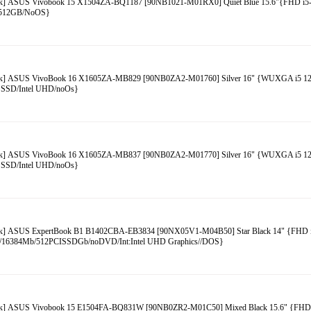
к] ASUS Vivobook 15 X1504ZA-BQ1187 [90NB1021-M01RX0] Quiet Blue 15.6"{FHD i5
512GB/NoOS}
к] ASUS VivoBook 16 X1605ZA-MB829 [90NB0ZA2-M01760] Silver 16" {WUXGA i5 1
 SSD/Intel UHD/noOs}
к] ASUS VivoBook 16 X1605ZA-MB837 [90NB0ZA2-M01770] Silver 16" {WUXGA i5 1
 SSD/Intel UHD/noOs}
к] ASUS ExpertBook B1 B1402CBA-EB3834 [90NX05V1-M04B50] Star Black 14" {FHD 
)/16384Mb/512PCISSDGb/noDVD/Int:Intel UHD Graphics//DOS}
к] ASUS Vivobook 15 E1504FA-BQ831W [90NB0ZR2-M01C50] Mixed Black 15.6" {FHD 