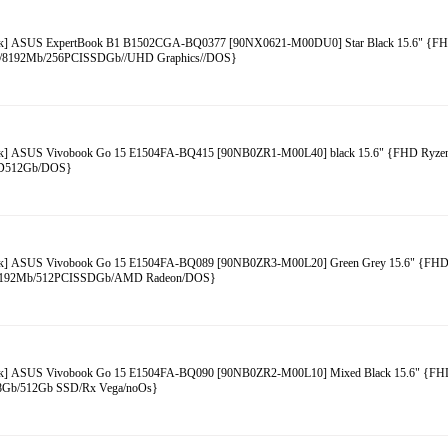
к] ASUS ExpertBook B1 B1502CGA-BQ0377 [90NX0621-M00DU0] Star Black 15.6" {FH
)/8192Mb/256PCISSDGb//UHD Graphics//DOS}
к] ASUS Vivobook Go 15 E1504FA-BQ415 [90NB0ZR1-M00L40] black 15.6" {FHD Ryzen
D512Gb/DOS}
к] ASUS Vivobook Go 15 E1504FA-BQ089 [90NB0ZR3-M00L20] Green Grey 15.6" {FHD
8192Mb/512PCISSDGb/AMD Radeon/DOS}
к] ASUS Vivobook Go 15 E1504FA-BQ090 [90NB0ZR2-M00L10] Mixed Black 15.6" {FH
8Gb/512Gb SSD/Rx Vega/noOs}