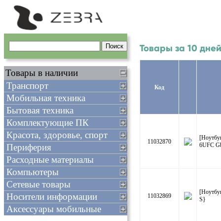
Товары за 10 дней
Товары в наличии
Транспорт
Код
Мобильная техника
Бытовая техника
Комплектующие ПК
Красота, здоровье, спорт
[Ноутбу
11032870
6UFC G
Периферия
Расходные материалы
Компьютеры
Сетевые товары
[Ноутбу
Носители информации
11032869
S}
Аксессуары мобильные