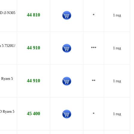
D i3 N305
44 810
*
1 год
 5 7520U/
44 910
***
1 год
 Ryzen 5
44 910
**
1 год
D Ryzen 5
45 400
*
1 год