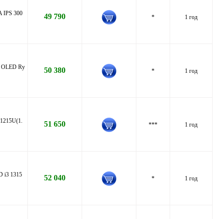
 IPS 300
49 790
*
1 год
D OLED Ry
50 380
*
1 год
1215U(1.
51 650
***
1 год
 i3 1315
52 040
*
1 год