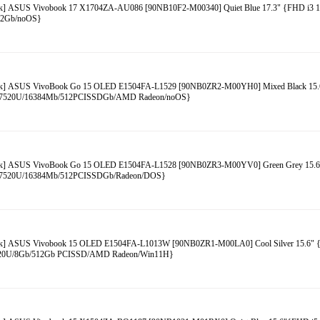
к] ASUS Vivobook 17 X1704ZA-AU086 [90NB10F2-M00340] Quiet Blue 17.3" {FHD i3 
12Gb/noOS}
к] ASUS VivoBook Go 15 OLED E1504FA-L1529 [90NB0ZR2-M00YH0] Mixed Black 15
 7520U/16384Mb/512PCISSDGb/AMD Radeon/noOS}
к] ASUS VivoBook Go 15 OLED E1504FA-L1528 [90NB0ZR3-M00YV0] Green Grey 15.
 7520U/16384Mb/512PCISSDGb/Radeon/DOS}
к] ASUS Vivobook 15 OLED E1504FA-L1013W [90NB0ZR1-M00LA0] Cool Silver 15.6"
520U/8Gb/512Gb PCISSD/AMD Radeon/Win11H}