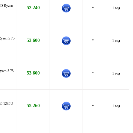
HD Ryzen
52 240
*
1 год
yzen 5 75
53 600
*
1 год
zen 5 75
53 600
*
1 год
i5 1235U
55 260
*
1 год