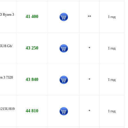
D Ryzen 3
41 400
**
1 год
5U/8 Gb/
43 250
*
1 год
n 3 7320
43 840
*
1 год
1215U/819
44 810
*
1 год