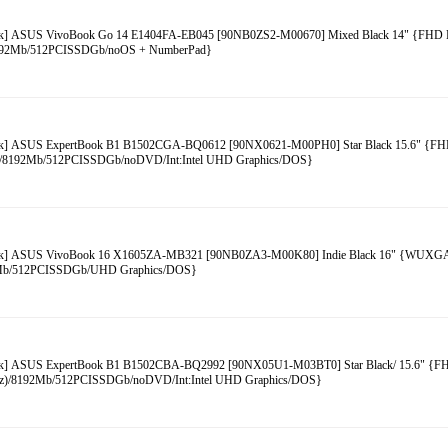
к] ASUS VivoBook Go 14 E1404FA-EB045 [90NB0ZS2-M00670] Mixed Black 14" {FHD R
92Mb/512PCISSDGb/noOS + NumberPad}
к] ASUS ExpertBook B1 B1502CGA-BQ0612 [90NX0621-M00PH0] Star Black 15.6" {FH
)/8192Mb/512PCISSDGb/noDVD/Int:Intel UHD Graphics/DOS}
к] ASUS VivoBook 16 X1605ZA-MB321 [90NB0ZA3-M00K80] Indie Black 16" {WUXGA 
Mb/512PCISSDGb/UHD Graphics/DOS}
к] ASUS ExpertBook B1 B1502CBA-BQ2992 [90NX05U1-M03BT0] Star Black/ 15.6" {FH
z)/8192Mb/512PCISSDGb/noDVD/Int:Intel UHD Graphics/DOS}