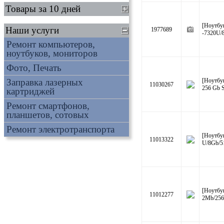
Товары за 10 дней
[Ноутбу
Наши услуги
1977689
-7320U/
Ремонт компьютеров,
ноутбуков, мониторов
Фото, Печать
Заправка лазерных
[Ноутбу
11030267
256 Gb 
картриджей
Ремонт смартфонов,
планшетов, сотовых
Ремонт электротранспорта
[Ноутбу
11013322
U/8Gb/
[Ноутбу
11012277
2Mb/25