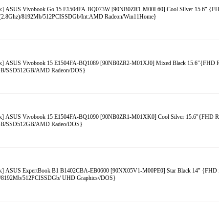
к] ASUS Vivobook Go 15 E1504FA-BQ073W [90NB0ZR1-M00L60] Cool Silver 15.6" {F
(2.8Ghz)/8192Mb/512PCISSDGb/Int:AMD Radeon/Win11Home}
к] ASUS Vivobook 15 E1504FA-BQ1089 [90NB0ZR2-M01XJ0] Mixed Black 15.6"{FHD R
GB/SSD512GB/AMD Radeon/DOS}
к] ASUS Vivobook 15 E1504FA-BQ1090 [90NB0ZR1-M01XK0] Cool Silver 15.6"{FHD Ry
GB/SSD512GB/AMD Radeo/DOS}
к] ASUS ExpertBook B1 B1402CBA-EB0600 [90NX05V1-M00PE0] Star Black 14" {FHD 
)/8192Mb/512PCISSDGb/ UHD Graphics//DOS}