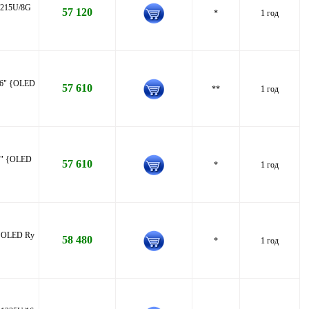
1215U/8G
57 120
*
1 год
.6" {OLED
57 610
**
1 год
6" {OLED
57 610
*
1 год
 {OLED Ry
58 480
*
1 год