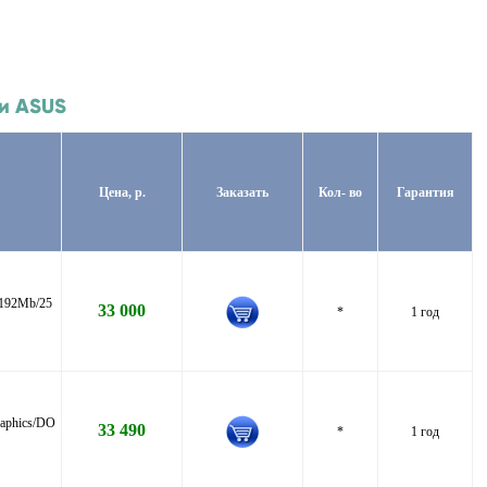
ки ASUS
Цена, р.
Заказать
Кол- во
Гарантия
192Mb/25
33 000
*
1 год
aphics/DO
33 490
*
1 год