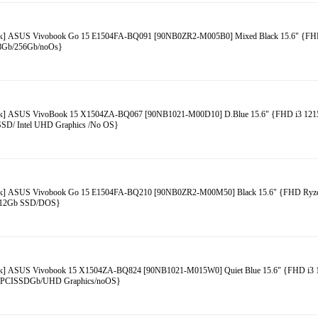
к] ASUS Vivobook Go 15 E1504FA-BQ091 [90NB0ZR2-M005B0] Mixed Black 15.6" {FH
8Gb/256Gb/noOs}
к] ASUS VivoBook 15 X1504ZA-BQ067 [90NB1021-M00D10] D.Blue 15.6" {FHD i3 121
SSD/ Intel UHD Graphics /No OS}
к] ASUS Vivobook Go 15 E1504FA-BQ210 [90NB0ZR2-M00M50] Black 15.6" {FHD Ryze
512Gb SSD/DOS}
к] ASUS Vivobook 15 X1504ZA-BQ824 [90NB1021-M015W0] Quiet Blue 15.6" {FHD i3 
6PCISSDGb/UHD Graphics/noOS}