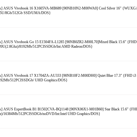
к] ASUS Vivobook 16 X1605VA-MB689 [90NB10N2-M00WA0] Cool Silver 16" {WUXGA
315U/8Gb/512Gb SSD/UMA/DOS}
к] ASUS Vivobook Go 15 E1504FA-L1285 [90NB0ZR2-M00L70]Mixed Black 15.6" {FH
520U(2.8Ghz)/8192Mb/512PCISSDGb/Int:AMD Radeon/DOS}
к] ASUS Vivobook 17 X1704ZA-AU333 [90NB10F2-M00DH0] Quiet Blue 17.3" {FHD i3 
192Mb/512PCISSDGb/ UHD Graphics/DOS}
к] ASUS ExpertBook B1 B1502CVA-BQ1148 [90NX06X1-M01B60] Star Black 15.6" {FHD
z)/16384Mb/512PCISSDGb/noDVD/Int:Intel UHD Graphics/DOS}