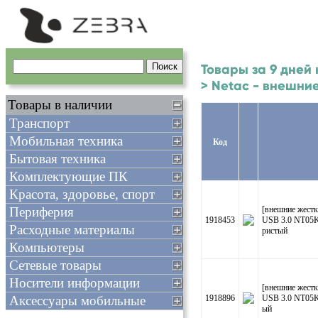
Товары за 9 дней
> Netac - внешни
Товары в наличии
Транспорт
Мобильная техника
Код
Бытовая техника
Комплектующие ПК
Красота, здоровье, спорт
Периферия
[внешние жестк
1918453
USB 3.0 NT05K
Расходные материалы
ристый
Компьютеры
Сетевые товары
Носители информации
[внешние жестк
Аксессуары мобильные
1918896
USB 3.0 NT05K
ый