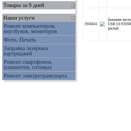
Товары за 9 дней
Наши услуги
[внешние жестк
1918454
USB 3.0 NT05K
Ремонт компьютеров,
ристый
ноутбуков, мониторов
Фото, Печать
Заправка лазерных
картриджей
Ремонт смартфонов,
планшетов, сотовых
Ремонт электротранспорта