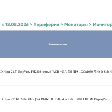
й к 18.08.2026 > Периферия > Мониторы > Монито
Наименование
D Hiper 21.5" EasyView FH2203 черный [ACB-403A-75] {IPS 1920x1080 75Hz D-Sub H
D Hiper 27" KH2704DH75 {VA 1920x1080 75Hz 4ms 250cd 3000:1 HDMI DisplayPort}