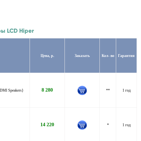
ры LCD Hiper
Цена, р.
Заказать
Кол- во
Гарантия
8 280
DMI Speakers}
**
1 год
14 220
*
1 год