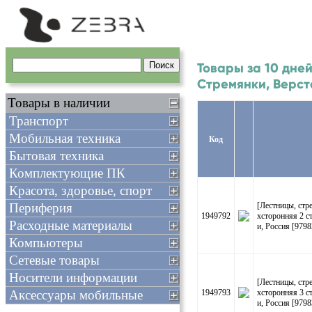
Товары за 10 дней
Стремянки, Верст
Товары в наличии
Транспорт
Мобильная техника
Код
Бытовая техника
Комплектующие ПК
Красота, здоровье, спорт
Периферия
[Лестницы, ст
1949792
хсторонняя 2 ст
Расходные материалы
и, Россия [9798
Компьютеры
Сетевые товары
Носители информации
[Лестницы, ст
Аксессуары мобильные
1949793
хсторонняя 3 ст
и, Россия [9798