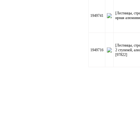
[Лестницы, ст
1949741
ирная алюминие
[Лестницы, стр
1949716
2 ступеней, ал
[97822]