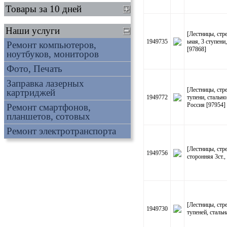
Товары за 10 дней
Наши услуги
[Лестницы, ст
1949735
ьная, 3 ступен
Ремонт компьютеров,
[97868]
ноутбуков, мониторов
Фото, Печать
Заправка лазерных
[Лестницы, ст
картриджей
1949772
тупени, стальн
Россия [97954]
Ремонт смартфонов,
планшетов, сотовых
Ремонт электротранспорта
[Лестницы, ст
1949756
сторонняя 3ст.
[Лестницы, ст
1949730
тупеней, стальн