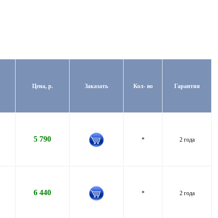
Цена, р.
Заказать
Кол- во
Гарантия
5 790
*
2 года
6 440
*
2 года