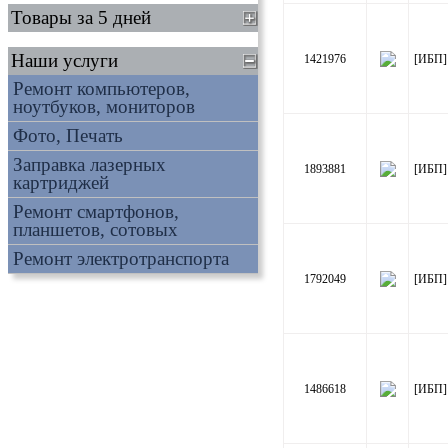
Товары за 5 дней
Наши услуги
1421976
[ИБП]
Ремонт компьютеров,
ноутбуков, мониторов
Фото, Печать
Заправка лазерных
1893881
[ИБП]
картриджей
Ремонт смартфонов,
планшетов, сотовых
Ремонт электротранспорта
1792049
[ИБП]
1486618
[ИБП]