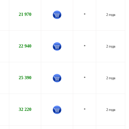
21 970
*
2 года
22 940
*
2 года
25 390
*
2 года
32 220
*
2 года