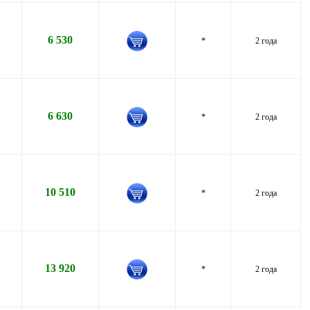
6 530
*
2 года
6 630
*
2 года
10 510
*
2 года
13 920
*
2 года