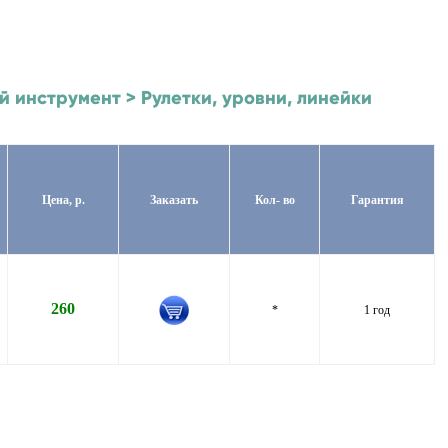
й инструмент > Рулетки, уровни, линейки
Цена, р.
Заказать
Кол- во
Гарантия
260
*
1 год