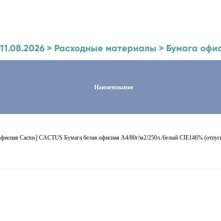
к 11.08.2026 > Расходные материалы > Бумага офи
Наименование
офисная Cactus] CACTUS Бумага белая офисная A4/80г/м2/250л./белый CIE146% (отпуска