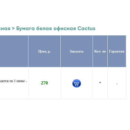
сная > Бумага белая офисная Cactus
Цена, р.
Заказать
Кол- во
Гарантия
ется по 1 пачке -
270
*
-